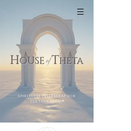
H
T
of
OUSE
H
ETA
Spirituelt fellesskap for
Thetahealing
®