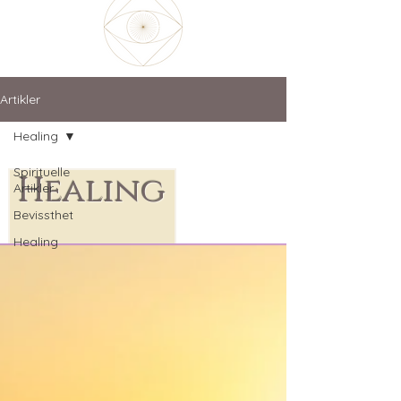
Artikler
Healing
Spirituelle
Healing
Artikler
Bevissthet
Healing